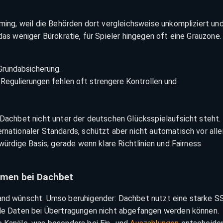
aming, weil die Behörden dort vergleichsweise unkompliziert un
das weniger Bürokratie, für Spieler hingegen oft eine Grauzone.
Grundabsicherung.
Regulierungen fehlen oft strengere Kontrollen und
 Dachbet nicht unter der deutschen Glücksspielaufsicht steht.
rnationaler Standards, schützt aber nicht automatisch vor alle
swürdige Basis, gerade wenn klare Richtlinien und Fairness
men bei Dachbet
mand wünscht. Umso beruhigender: Dachbet nutzt eine starke S
elle Daten bei Übertragungen nicht abgefangen werden können.