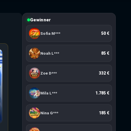
Gewinner
453 €
Noah B***
50 €
Sofia M***
85 €
Noah L***
332 €
Zoe D***
1.785 €
Mila L***