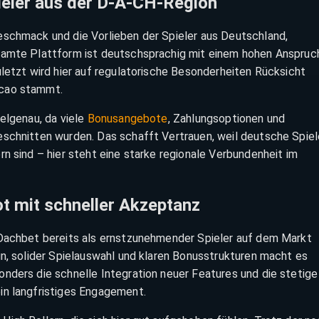
ieler aus der D-A-CH-Region
eschmack und die Vorlieben der Spieler aus Deutschland,
samte Plattform ist deutschsprachig mit einem hohen Anspruc
uletzt wird hier auf regulatorische Besonderheiten Rücksicht
acao stammt.
elgenau, da viele
Bonusangebote
, Zahlungsoptionen und
eschnitten wurden. Das schafft Vertrauen, weil deutsche Spiel
n sind – hier steht eine starke regionale Verbundenheit im
ot mit schneller Akzeptanz
 Dachbet bereits als ernstzunehmender Spieler auf dem Markt
gn, solider Spielauswahl und klaren Bonusstrukturen macht es
nders die schnelle Integration neuer Features und die stetige
in langfristiges Engagement.