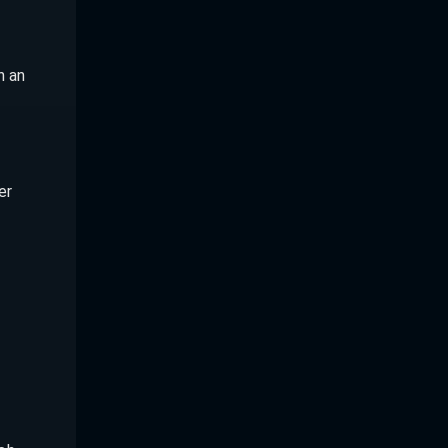
h an
er