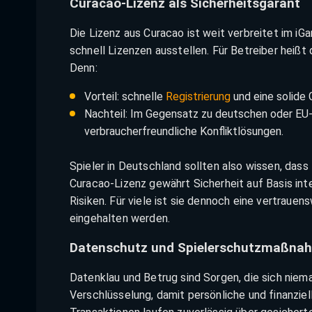
Curacao-Lizenz als Sicherheitsgarant
Die Lizenz aus Curacao ist weit verbreitet im iG
schnell Lizenzen ausstellen. Für Betreiber heißt 
Denn:
Vorteil: schnelle
Registrierung
und eine solide 
Nachteil: Im Gegensatz zu deutschen oder EU-
verbraucherfreundliche Konfliktlösungen.
Spieler in Deutschland sollten also wissen, dass
Curacao-Lizenz gewährt Sicherheit auf Basis inte
Risiken. Für viele ist sie dennoch eine vertrauen
eingehalten werden.
Datenschutz und Spielerschutzmaßnah
Datenklau und Betrug sind Sorgen, die sich nie
Verschlüsselung, damit persönliche und finanzi