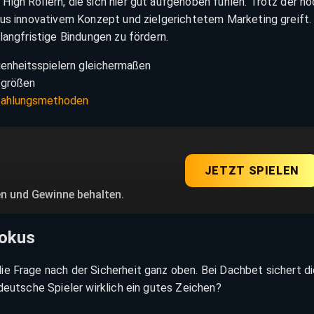
igh Rollern, die sich hier gut aufgehoben fühlen. Trotz der n
aus innovativem Konzept und zielgerichtetem Marketing greift.
langfristige Bindungen zu fördern.
genheitsspielern gleichermaßen
tgrößen
ahlungsmethoden
JETZT SPIELEN
en und Gewinne behalten.
Fokus
e Frage nach der Sicherheit ganz oben. Bei Dachbet sichert d
deutsche Spieler wirklich ein gutes Zeichen?