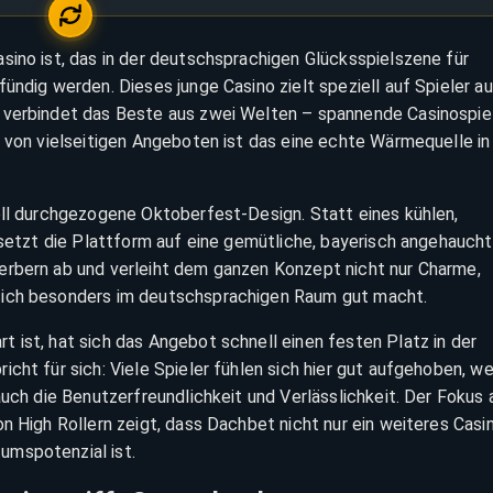
sino ist, das in der deutschsprachigen Glücksspielszene für
fündig werden. Dieses junge Casino zielt speziell auf Spieler a
 verbindet das Beste aus zwei Welten – spannende Casinospie
s von vielseitigen Angeboten ist das eine echte Wärmequelle in
oll durchgezogene Oktoberfest-Design. Statt eines kühlen,
, setzt die Plattform auf eine gemütliche, bayerisch angehauch
erbern ab und verleiht dem ganzen Konzept nicht nur Charme,
sich besonders im deutschsprachigen Raum gut macht.
 ist, hat sich das Angebot schnell einen festen Platz in der
cht für sich: Viele Spieler fühlen sich hier gut aufgehoben, we
auch die Benutzerfreundlichkeit und Verlässlichkeit. Der Fokus 
n High Rollern zeigt, dass Dachbet nicht nur ein weiteres Casin
umspotenzial ist.