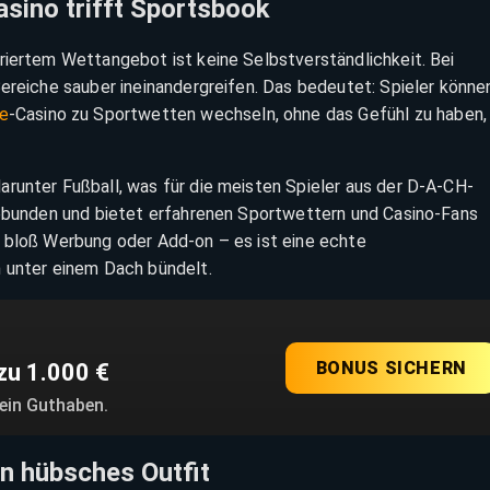
asino trifft Sportsbook
riertem Wettangebot ist keine Selbstverständlichkeit. Bei
Bereiche sauber ineinandergreifen. Das bedeutet: Spieler könne
ve
-Casino zu Sportwetten wechseln, ohne das Gefühl zu haben,
runter Fußball, was für die meisten Spieler aus der D-A-CH-
ngebunden und bietet erfahrenen Sportwettern und Casino-Fans
s bloß Werbung oder Add-on – es ist eine echte
n unter einem Dach bündelt.
BONUS SICHERN
zu 1.000 €
dein Guthaben.
in hübsches Outfit