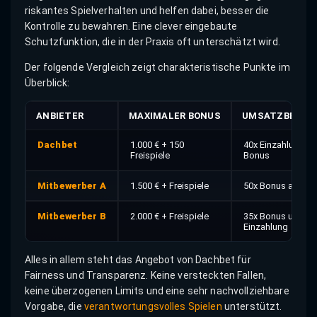
riskantes Spielverhalten und helfen dabei, besser die
Kontrolle zu bewahren. Eine clever eingebaute
Schutzfunktion, die in der Praxis oft unterschätzt wird.
Der folgende Vergleich zeigt charakteristische Punkte im
Überblick:
ANBIETER
MAXIMALER BONUS
UMSATZBEDIN
Dachbet
1.000 € + 150
40x Einzahlung pl
Freispiele
Bonus
Mitbewerber A
1.500 € + Freispiele
50x Bonus allein
Mitbewerber B
2.000 € + Freispiele
35x Bonus und
Einzahlung
Alles in allem steht das Angebot von Dachbet für
Fairness und Transparenz. Keine versteckten Fallen,
keine überzogenen Limits und eine sehr nachvollziehbare
Vorgabe, die
verantwortungsvolles Spielen
unterstützt.