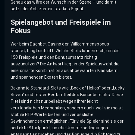
Genau das wäre der Wunsch in der Szene – und damit
setzt der Anbieter ein starkes Signal.
Spielangebot und Freispiele im
Fokus
Wer beim Dachbet Casino den Willkommensbonus
startet, fragt sich oft: Welche Slots lohnen sich, um die
150 Freispiele und den Bonusumsatz richtig
auszunutzen? Die Antwort liegt in der Spielauswahl, die
eine smarte Kombination aus altbewährten Klassikern
und spannenden Exoten bietet.
Bekannte Standard-Slots wie „Book of Helios“ oder „Lucky
Seven“ sind fester Bestandteil des Bonusbereichs. Diese
Titel sind nicht nur beliebt wegen ihrer leicht
verständlichen Mechaniken, sondern auch, weil sie meist
stabile RTP-Werte bieten und verlässliche
Gewinnchancen ermöglichen. Für viele Spieler sind sie der
perfekte Startpunkt, um die Umsatzbedingungen
entspannt anzugehen und das Bonusgeld in Echtgeld zu