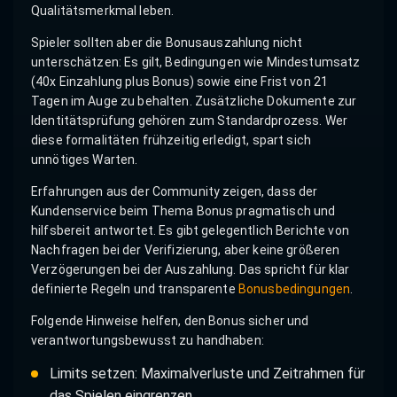
Qualitätsmerkmal leben.
Spieler sollten aber die Bonusauszahlung nicht
unterschätzen: Es gilt, Bedingungen wie Mindestumsatz
(40x Einzahlung plus Bonus) sowie eine Frist von 21
Tagen im Auge zu behalten. Zusätzliche Dokumente zur
Identitätsprüfung gehören zum Standardprozess. Wer
diese formalitäten frühzeitig erledigt, spart sich
unnötiges Warten.
Erfahrungen aus der Community zeigen, dass der
Kundenservice beim Thema Bonus pragmatisch und
hilfsbereit antwortet. Es gibt gelegentlich Berichte von
Nachfragen bei der Verifizierung, aber keine größeren
Verzögerungen bei der Auszahlung. Das spricht für klar
definierte Regeln und transparente
Bonusbedingungen
.
Folgende Hinweise helfen, den Bonus sicher und
verantwortungsbewusst zu handhaben:
Limits setzen: Maximalverluste und Zeitrahmen für
das Spielen eingrenzen.