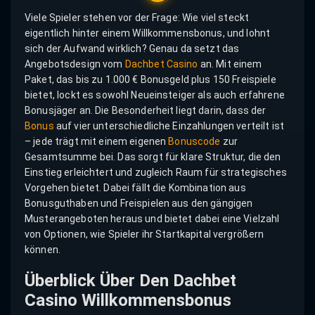
Viele Spieler stehen vor der Frage: Wie viel steckt
eigentlich hinter einem Willkommensbonus, und lohnt
sich der Aufwand wirklich? Genau da setzt das
Angebotsdesign vom
Dachbet Casino
an. Mit einem
Paket, das bis zu 1.000 € Bonusgeld plus 150 Freispiele
bietet, lockt es sowohl Neueinsteiger als auch erfahrene
Bonusjäger an. Die Besonderheit liegt darin, dass der
Bonus
auf vier unterschiedliche Einzahlungen verteilt ist
– jede trägt mit einem eigenen
Bonuscode
zur
Gesamtsumme bei. Das sorgt für klare Struktur, die den
Einstieg erleichtert und zugleich Raum für strategisches
Vorgehen bietet. Dabei fällt die Kombination aus
Bonusguthaben und Freispielen aus den gängigen
Musterangeboten heraus und bietet dabei eine Vielzahl
von Optionen, wie Spieler ihr Startkapital vergrößern
können.
Überblick Über Den Dachbet
Casino Willkommensbonus