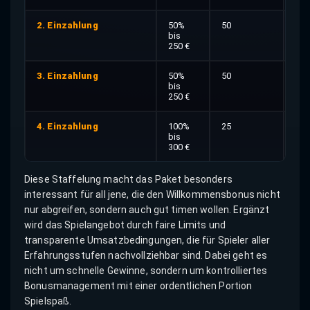
2. Einzahlung
50%
50
WE
bis
250 €
3. Einzahlung
50%
50
WE
bis
250 €
4. Einzahlung
100%
25
WE
bis
300 €
Diese Staffelung macht das Paket besonders
interessant für all jene, die den Willkommensbonus nicht
nur abgreifen, sondern auch gut timen wollen. Ergänzt
wird das Spielangebot durch faire Limits und
transparente Umsatzbedingungen, die für Spieler aller
Erfahrungsstufen nachvollziehbar sind. Dabei geht es
nicht um schnelle Gewinne, sondern um kontrolliertes
Bonusmanagement mit einer ordentlichen Portion
Spielspaß.