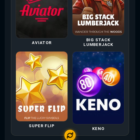
BIG STACK
AVIATOR
LUMBERJACK
SUPER FLIP
KENO