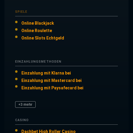
SPIELE
Online Blackjack
Online Roulette
Online Slots Echtgeld
EINZAHLUNGSMETHODEN
Einzahlung mit Klarna bei
Einzahlung mit Mastercard bei
Einzahlung mit Paysafecard bei
+3 mehr
CASINO
Dachbet High Roller Casino